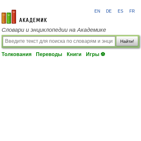
EN
DE
ES
FR
academic.ru
Словари и энциклопедии на Академике
Найти!
Толкования
Переводы
Книги
Игры ⚽