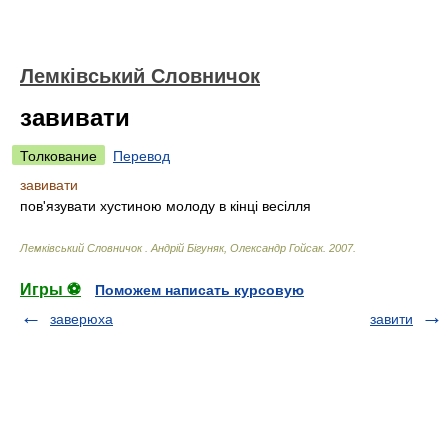
Лемківський Словничок
завивати
Толкование
Перевод
завивати
пов'язувати хустиною молоду в кінці весілля
Лемківський Словничок
.
Андрій Бігуняк, Олександр Гойсак
.
2007
.
Игры ⚽
Поможем написать курсовую
заверюха
завити