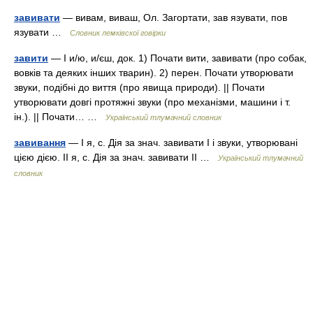
завивати
— вивам, виваш, Ол. Загортати, зав язувати, пов
язувати …
Словник лемківскої говірки
завити
— I и/ю, и/єш, док. 1) Почати вити, завивати (про собак,
вовків та деяких інших тварин). 2) перен. Почати утворювати
звуки, подібні до виття (про явища природи). || Почати
утворювати довгі протяжні звуки (про механізми, машини і т.
ін.). || Почати… …
Український тлумачний словник
завивання
— I я, с. Дія за знач. завивати I і звуки, утворювані
цією дією. II я, с. Дія за знач. завивати II …
Український тлумачний
словник