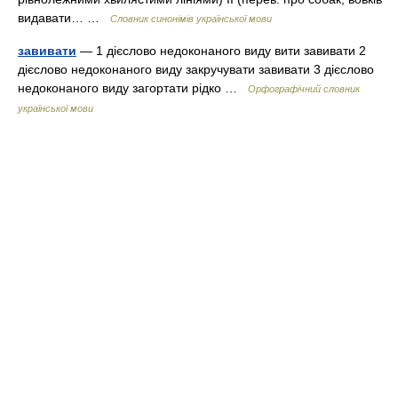
видавати… …
Словник синонімів української мови
завивати
— 1 дієслово недоконаного виду вити завивати 2
дієслово недоконаного виду закручувати завивати 3 дієслово
недоконаного виду загортати рідко …
Орфографічний словник
української мови