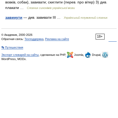
вовків, собак), завивати; скиглити (перев. про вітер) 3) див.
плакати …
Словник синонімів української мови
завинути
— див. завивати III …
Український тлумачний словник
© Академик, 2000-2026
18+
Обратная связь:
Техподдержка
,
Реклама на сайте
👣 Путешествия
Экспорт словарей на сайты
, сделанные на PHP,
Joomla,
Drupal,
WordPress, MODx.