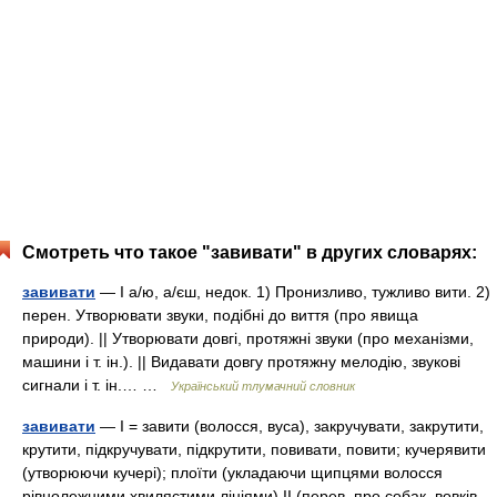
Смотреть что такое "завивати" в других словарях:
завивати
— I а/ю, а/єш, недок. 1) Пронизливо, тужливо вити. 2)
перен. Утворювати звуки, подібні до виття (про явища
природи). || Утворювати довгі, протяжні звуки (про механізми,
машини і т. ін.). || Видавати довгу протяжну мелодію, звукові
сигнали і т. ін.… …
Український тлумачний словник
завивати
— I = завити (волосся, вуса), закручувати, закрутити,
крутити, підкручувати, підкрутити, повивати, повити; кучерявити
(утворюючи кучері); плоїти (укладаючи щипцями волосся
рівнолежними хвилястими лініями) II (перев. про собак, вовків