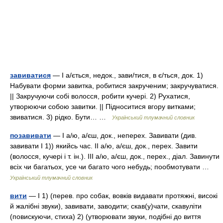
завиватися
— I а/ється, недок., зави/тися, в є/ться, док. 1)
Набувати форми завитка, робитися закрученим; закручуватися.
|| Закручуючи собі волосся, робити кучері. 2) Рухатися,
утворюючи собою завитки. || Підноситися вгору витками;
звиватися. 3) рідко. Бути… …
Український тлумачний словник
позавивати
— I а/ю, а/єш, док., неперех. Завивати (див.
завивати I 1)) якийсь час. II а/ю, а/єш, док., перех. Завити
(волосся, кучері і т. ін.). III а/ю, а/єш, док., перех., діал. Завинути
всіх чи багатьох, усе чи багато чого небудь; пообмотувати …
Український тлумачний словник
вити
— I 1) (перев. про собак, вовків видавати протяжні, високі
й жалібні звуки), завивати, заводити; скав(у)чати, скавуліти
(повискуючи, стиха) 2) (утворювати звуки, подібні до виття